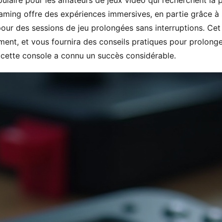
laire pour les amateurs de jeux vidéo qui recherchent la p
aming offre des expériences immersives, en partie grâce à
pour des sessions de jeu prolongées sans interruptions. Cet a
ent, et vous fournira des conseils pratiques pour prolonger
où cette console a connu un succès considérable.